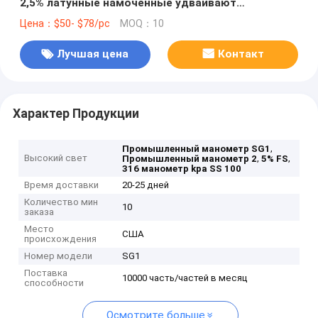
2,5% латунные намоченные удваивают
Адвокатура 100 KPa PSI
Цена：$50- $78/pc
MOQ：10
Лучшая цена
Контакт
Характер Продукции
,
Промышленный манометр SG1
Высокий свет
,
,
Промышленный манометр 2
5% FS
316 манометр kpa SS 100
Время доставки
20-25 дней
Количество мин
10
заказа
Место
США
происхождения
Номер модели
SG1
Поставка
10000 часть/частей в месяц
способности
Осмотрите больше