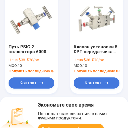
Путь PSIG 2
Клапан установки 5
коллектора 6000
DPT передатчика
передатчика
давления 1/2 NPT
Цена:
$38- $78/pc
Цена:
$38- $78/pc
давления 316SS
коллекторный
MOQ:
10
MOQ:
10
сразу
Получить последнюю цену
Получить последнюю цену
Контакт
Контакт
Экономьте свое время
Позвольте нам связаться с вами с
лучшими продуктами.