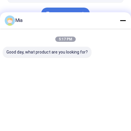
Метр тока напряжения настоящий
Продолжать
Mia
Наши Категории
5:17 PM
Good day, what product are you looking for?
Манометр перепада
цифровой
Манометр
давления
манометр
нержавеюще
стали
Главная
Карта
контактные
Desktop
страница
сайта
данные
Site
Карта сайта
Privacy Policy