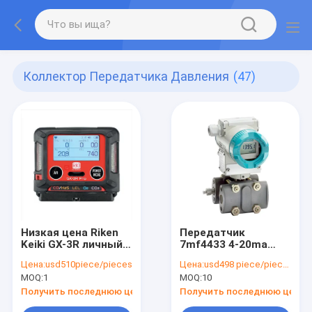
Коллектор Передатчика Давления
(47)
Низкая цена Riken
Передатчик
Keiki GX-3R личный
7mf4433 4-20ma
детектор газа
индикатора
Цена:
usd510piece/pieces
Цена:
usd498 piece/pieces
перепада давления
MOQ:
1
MOQ:
10
пара газа
жидкостный
Получить последнюю цену
Получить последнюю цену