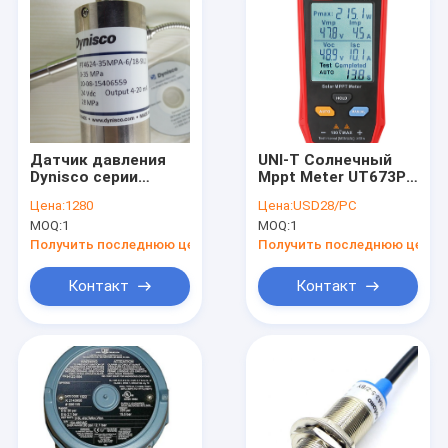
Датчик давления
UNI-T Солнечный
Dynisco серии
Mppt Meter UT673PV
MDT4X2F SIL2 с
32a Максимальный
Цена:
1280
Цена:
USD28/PC
выходом 4–20 мА и
фотоэлектрический
MOQ:
1
MOQ:
1
регулируемым
токовой тест
нулем и диапазоном
Получить последнюю цену
Получить последнюю цену
для датчика
давления расплава
Контакт
Контакт
Дом
Продукты
О нас