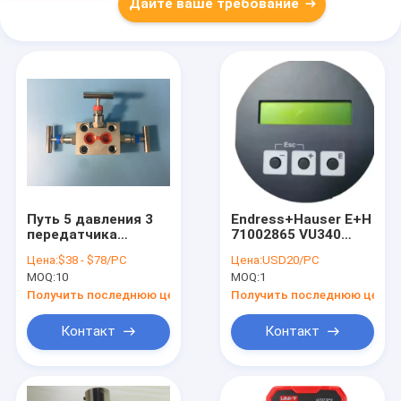
Дайте ваше требование
Путь 5 давления 3
Endress+Hauser E+H
передатчика
71002865 VU340
давления SS304
Дисплейный модуль
Цена:
$38 - $78/PC
Цена:
USD20/PC
коллекторный
Предоставляющий
MOQ:
10
MOQ:
1
высокий
давление IP66
Защита 4-20mA
Получить последнюю цену
Получить последнюю цену
Контакт
Контакт