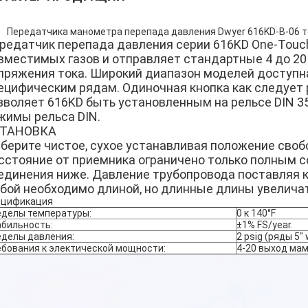
Передатчика манометра перепада давления Dwyer 616KD-B-06 то
редатчик перепада давления серии 616KD One-Touc
вместимых газов и отправляет стандартные 4 до 20
пряжения тока. Широкий диапазон моделей доступн
ецифическим рядам. Одиночная кнопка как следует р
зволяет 616KD быть установленным на рельсе DIN 3
жимы рельса DIN.
ТАНОВКА
берите чистое, сухое устанавливая положение своб
сстояние от приемника ограничено только полным 
единения ниже. Давление трубопровода поставляя 
бой необходимо длиной, но длинные длины увеличат
ецификация
еделы температуры:
0 к 140°F
абильность:
±1% FS/year.
еделы давления:
2 psig (ряды 5"
бования к электической мощности:
4-20 выход ма