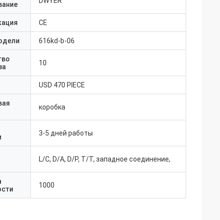
DWYER
вание
кация
CE
одели
616kd-b-06
тво
10
за
USD 470 PIECE
вая
коробка
3-5 дней работы
и
L/C, D/A, D/P, T/T, западное соединение,
а
1000
ости