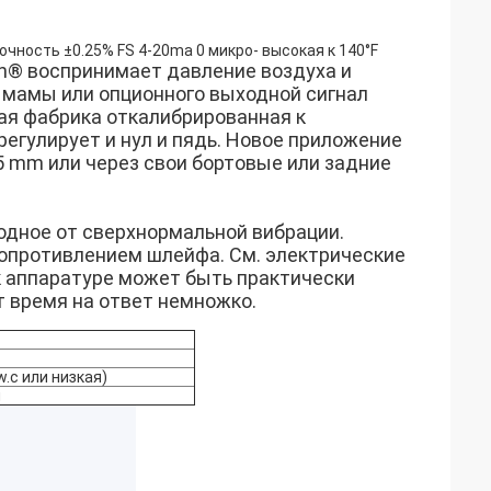
чность ±0.25% FS 4-20ma 0 микро- высокая к 140°F
h® воспринимает давление воздуха и
 мамы или опционного выходной сигнал
ая фабрика откалибрированная к
егулирует и нул и пядь. Новое приложение
5 mm или через свои бортовые или задние
одное от сверхнормальной вибрации.
сопротивлением шлейфа. См. электрические
к аппаратуре может быть практически
 время на ответ немножко.
 w.c или низкая)
м