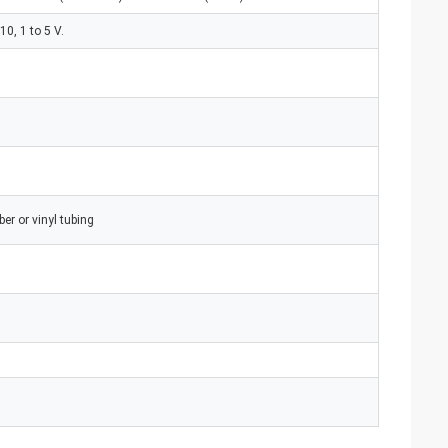
10, 1 to 5 V.
er or vinyl tubing