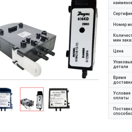
наимено
Сертифи
Номер м
Количес
мин зака
Цена
Упаковы
детали
Время
доставк
Условия
оплаты
Поставк
способн