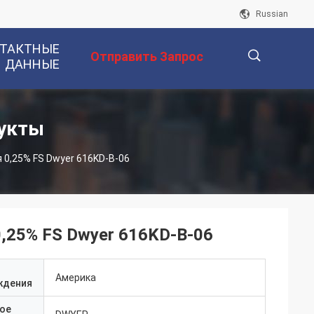
Russian
ТАКТНЫЕ
Отправить Запрос
ДАННЫЕ
描
дукты
 0,25% FS Dwyer 616KD-B-06
述
,25% FS Dwyer 616KD-B-06
Америка
ждения
ое