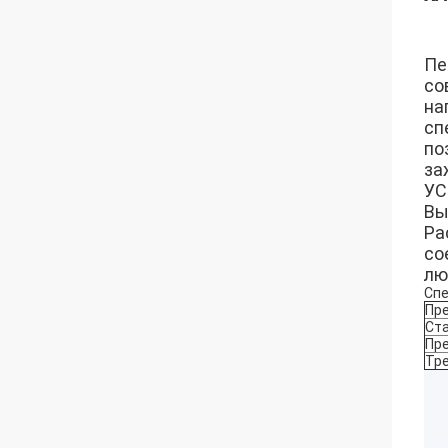
Пе
со
на
сп
по
за
УС
Вы
Ра
со
лю
Сп
Пр
Ст
Пр
Тре