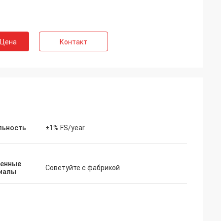
 Цена
Контакт
льность
±1% FS/year
енные
Советуйте с фабрикой
иалы