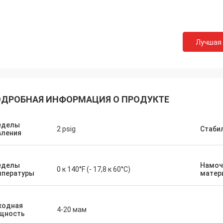
Лучшая
ДРОБНАЯ ИНФОРМАЦИЯ О ПРОДУКТЕ
еделы
2 psig
Стаби
вления
еделы
Намоч
0 к 140°F (- 17,8 к 60°C)
мпературы
матер
ходная
4-20 мам
щность