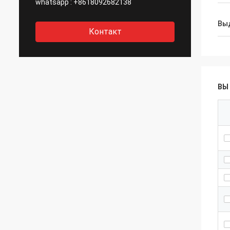
whatsapp :
+8618092682138
Вы
Контакт
ВЫ