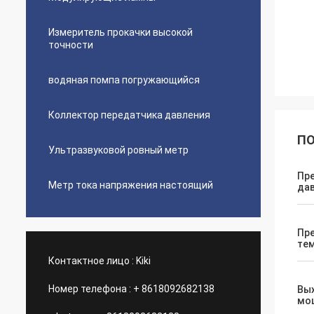
Измеритель прокачки высокой
точности
водяная помпа погружающийся
Коллектор передатчика давления
ПО
Ультразвуковой ровный метр
Пр
Метр тока напряжения настоящий
да
Пр
те
Контактное лицо :
Kiki
Номер телефона :
+ 8618092682138
Вы
мо