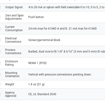
Output Signal:
4 to 20 mA or option with field selectable 0 to 10, 0 to 5, 2 to 
Zero and Span
Push button.
Adjustments:
Current
24 mA max for 616KD A and B. 21 mA max for 616KD
Consumption:
Electrical
Screw-type terminal block
Connections:
Process
Barbed, dual size to fit 1/8" & 3/16" (3 mm and 5 mm) ID rubb
Connections:
Enclosure
NEMA 1 (IP20)
Rating:
Mounting
Vertical with pressure connections pointing down.
Orientation:
Weight:
1.8 oz (51 g).
Agency
CE, UL Standard 2043
Approval: