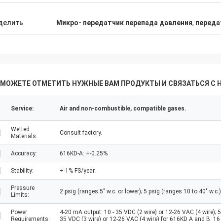
делить
Микро- передатчик перепада давления
,
переда
 МОЖЕТЕ ОТМЕТИТЬ НУЖНЫЕ ВАМ ПРОДУКТЫ И СВЯЗАТЬСЯ С 
Service:
Air and non-combustible, compatible gases.
Wetted
Consult factory.
Materials:
Accuracy:
616KD-A: +-0.25%
Stability:
+-1% FS/year.
Pressure
2 psig (ranges 5" w.c. or lower); 5 psig (ranges 10 to 40" w.c.)
Limits:
Power
4-20 mA output: 10 - 35 VDC (2 wire) or 12-26 VAC (4 wire); 5
Requirements:
35 VDC (3 wire) or 12-26 VAC (4 wire) for 616KD A and B. 16 