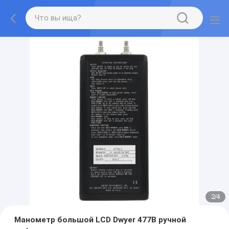
2
/
4
Манометр большой LCD Dwyer 477B ручной