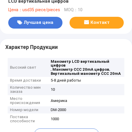
LCD вертикальная цифров
Цена：usd35 piece/pieces
MOQ：10
Лучшая цена
Контакт
Характер Продукции
Манометр LCD вертикальный
цифров
Высокий свет
,
,
Манометр CCC 20mA цифров
Вертикальный манометр CCC 20mA
Время доставки
5-8 дней работы
Количество мин
10
заказа
Место
Америка
происхождения
Номер модели
DM-2000
Поставка
1000
способности