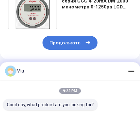
серия CCC 4-20mA DM-2000
манометра 0-1250pa LCD
вертикальная цифров
Продолжать
Порекомендованные Продукты
Mia
9:22 PM
Good day, what product are you looking for?
Metso QN2NK03HDM
Druck DPI705E
Прецизионны
2кг цифровой
DPI705EIS DPI104
концевой